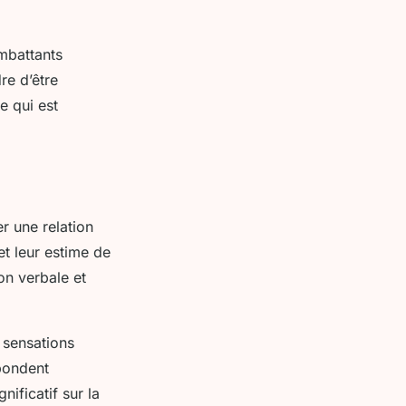
mbattants
re d’être
e qui est
r une relation
et leur estime de
on verbale et
s sensations
pondent
nificatif sur la