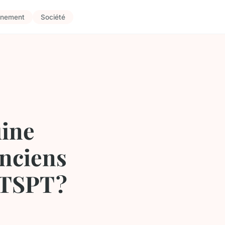
nnement
Société
uine
anciens
 TSPT ?