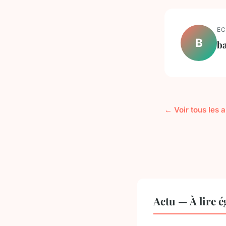
EC
B
ba
← Voir tous les a
Actu — À lire 