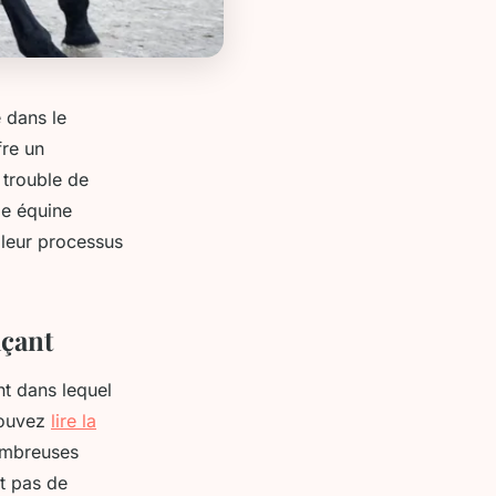
 dans le
fre un
 trouble de
ie équine
 leur processus
açant
nt dans lequel
pouvez
lire la
nombreuses
t pas de