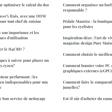
r optimiser le calcul du dso
Comment organiser un barb
responsable ?
 100% frais, avec une DDM
pour tout chef de cuisine
Pédale Maurice : la boutiqu
pour les cyclistes
: son importance et les
ues d'utilisation
Inspiration déco : l'art de vi
magazine design Pure Mais
er le H4CBD ?
Comment choisir le meilleur
tapes à suivre pour placer un
ux ryzen?
Comment booster votre PC a
graphiques externes (eGPU)
oteur performant : les
ien indispensables pour une
Comment faire le comparati
e
jumelles?
 bon service de nettoyage
Est-il sûr d'acheter du cann