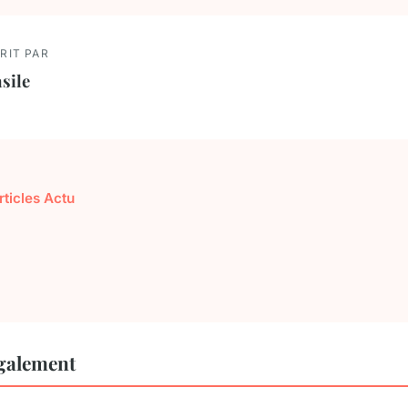
RIT PAR
sile
rticles Actu
également