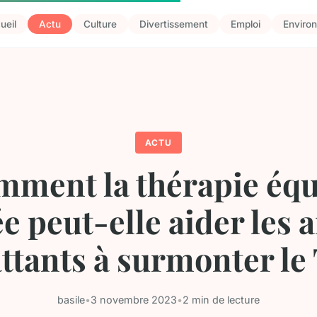
ueil
Actu
Culture
Divertissement
Emploi
Enviro
ACTU
ment la thérapie éq
ée peut-elle aider les 
tants à surmonter le
basile
•
3 novembre 2023
•
2 min de lecture