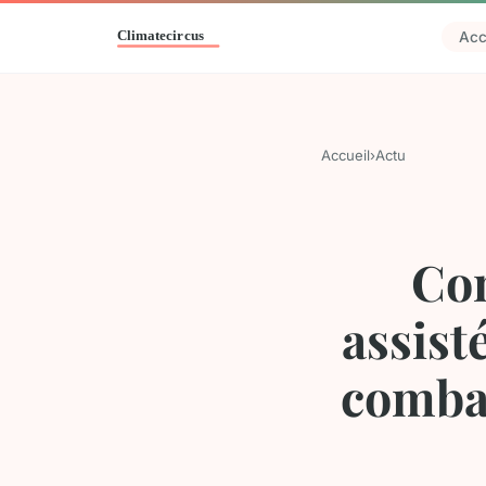
Acc
Accueil
›
Actu
Com
assist
combat