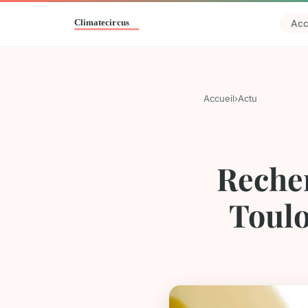
Acc
Accueil
›
Actu
Recher
Toulo