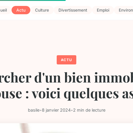
ueil
Actu
Culture
Divertissement
Emploi
Enviro
ACTU
cher d'un bien immob
use : voici quelques a
basile
•
8 janvier 2024
•
2 min de lecture