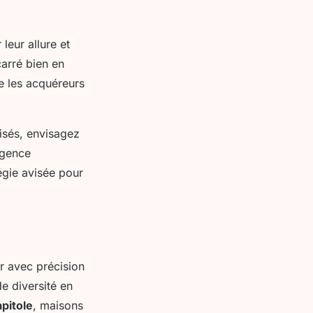
leur allure et
carré bien en
re les acquéreurs
isés, envisagez
agence
tégie avisée pour
er avec précision
 diversité en
apitole
, maisons