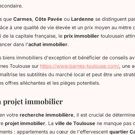
econdaire.
ls que
Carmes
,
Côte Pavée
ou
Lardenne
se distinguent par 
râce à une qualité de vie élevée et un prix moyen au mètre 
 de la capitale française, le
prix immobilier
toulousain atti
ancer dans l'
achat immobilier
.
 biens immobiliers d'exception et bénéficier de conseils av
rnes Toulouse sur
https://www.barnes-toulouse.com/
, une 
maîtrise les subtilités du marché local et peut être une stra
es offres alléchantes et les pièges potentiels.
n projet immobilier
en votre
recherche immobilière
, il est crucial de détermin
tre
projet immobilier
. La
ville de Toulouse
ne manque pas de
ments : appartements au cœur de l'effervescent
quartier C