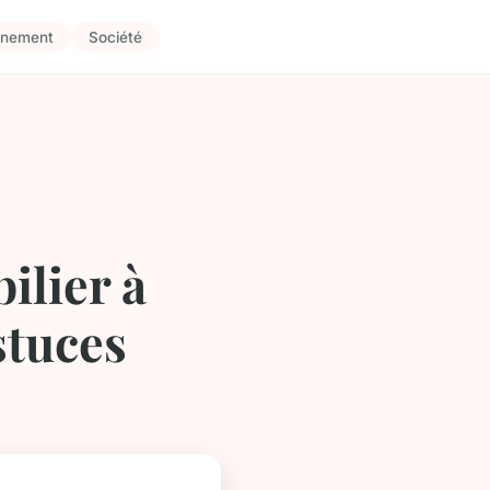
nnement
Société
ilier à
stuces