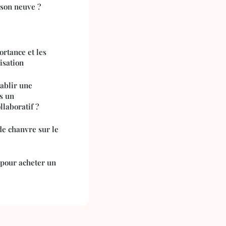
ison neuve ?
ortance et les
isation
tablir une
s un
laboratif ?
 de chanvre sur le
 pour acheter un