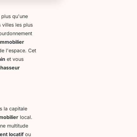
 plus qu'une
villes les plus
 bourdonnement
immobilier
de l'espace. Cet
ain
et vous
chasseur
 la capitale
obilier
local.
ne multitude
nt locatif
ou