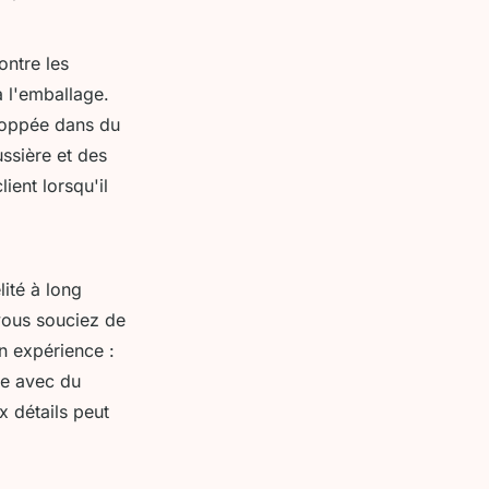
ontre les
 l'emballage.
loppée dans du
ssière et des
ient lorsqu'il
ité à long
 vous souciez de
n expérience :
ge avec du
x détails peut