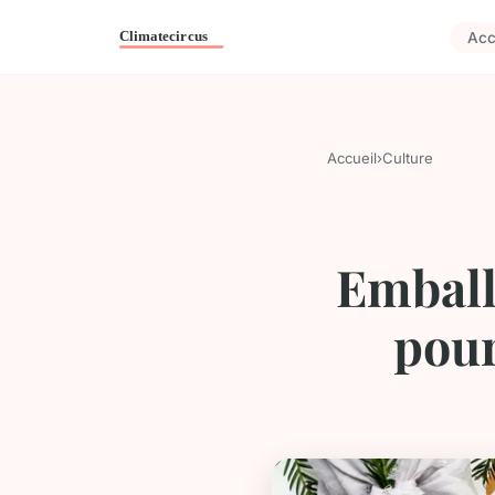
Acc
Accueil
›
Culture
Emball
pour