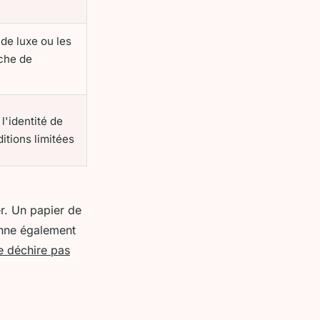
 de luxe ou les
che de
l'identité de
itions limitées
r. Un papier de
onne également
e déchire pas