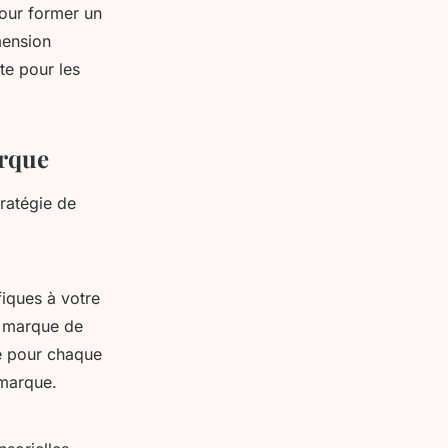
pour former un
mension
te pour les
arque
ratégie de
fiques à votre
a marque de
mé pour chaque
 marque.