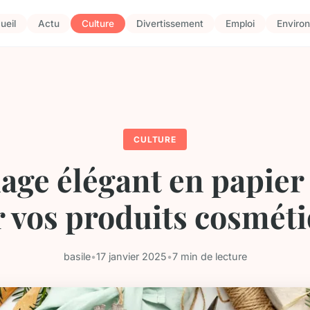
ueil
Actu
Culture
Divertissement
Emploi
Enviro
CULTURE
age élégant en papier 
 vos produits cosmét
basile
•
17 janvier 2025
•
7 min de lecture