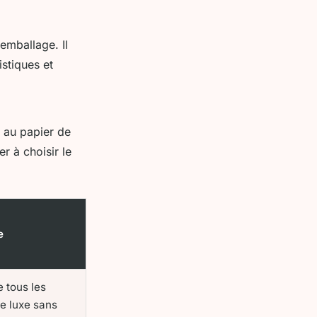
emballage. Il
stiques et
d au papier de
r à choisir le
e
e tous les
de luxe sans