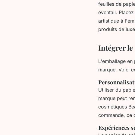
feuilles de papi
éventail. Placez
artistique à l'e
produits de luxe
Intégrer le
L'emballage en p
marque. Voici c
Personnalisat
Utiliser du papi
marque peut ren
cosmétiques
Be
commande, ce qu
Expériences s