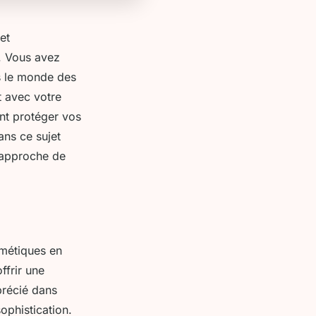
et
e. Vous avez
s le monde des
t avec votre
nt protéger vos
ans ce sujet
 approche de
smétiques en
ffrir une
précié dans
ophistication.