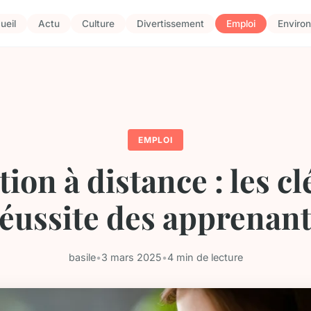
ueil
Actu
Culture
Divertissement
Emploi
Enviro
EMPLOI
on à distance : les cl
éussite des apprenan
basile
•
3 mars 2025
•
4 min de lecture