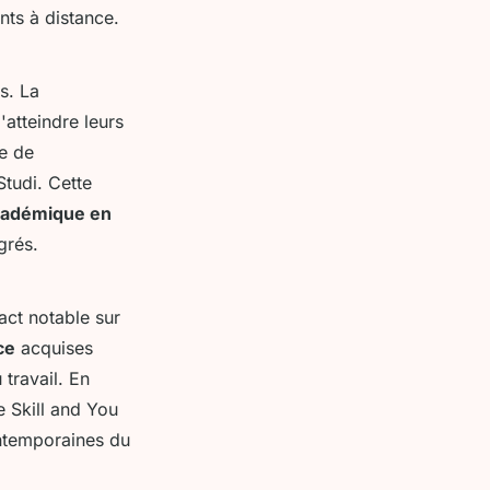
nts à distance.
ts. La
atteindre leurs
me de
Studi. Cette
cadémique en
grés.
act notable sur
ce
acquises
 travail. En
e Skill and You
ontemporaines du