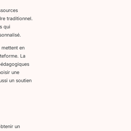
ssources
e traditionnel.
s qui
sonnalisé.
mettent en
ateforme. La
 pédagogiques
oisir une
ssi un soutien
btenir un