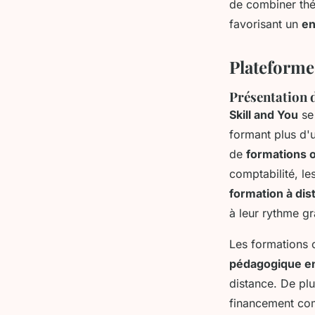
de combiner théo
favorisant un
en
Plateformes
Présentation d
Skill and You
se 
formant plus d'u
de
formations 
comptabilité, l
formation à dis
à leur rythme g
Les formations o
pédagogique en
distance. De pl
financement comp