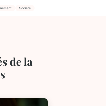
nnement
Société
és de la
ts