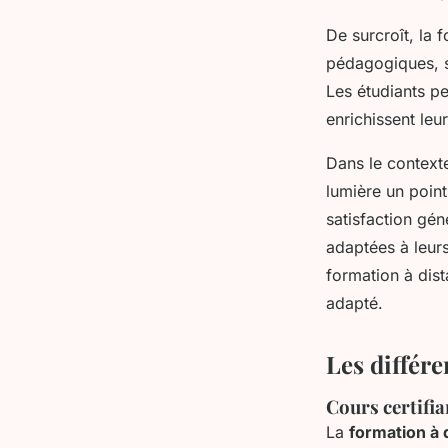
De surcroît, la
pédagogiques, so
Les étudiants p
enrichissent le
Dans le context
lumière un poin
satisfaction gé
adaptées à leurs
formation à dis
adapté.
Les différe
Cours certifia
La
formation à 