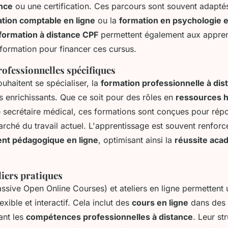
ance
ou une certification. Ces parcours sont souvent adapté
tion comptable en ligne
ou la
formation en psychologie e
formation à distance CPF
permettent également aux apprena
a formation pour financer ces cursus.
ofessionnelles spécifiques
uhaitent se spécialiser, la
formation professionnelle à dis
enrichissants. Que ce soit pour des rôles en
ressources 
ecrétaire médical, ces formations sont conçues pour rép
rché du travail actuel. L'apprentissage est souvent renforc
t pédagogique en ligne
, optimisant ainsi la
réussite aca
iers pratiques
sive Open Online Courses) et ateliers en ligne permettent 
exible et interactif. Cela inclut des
cours en ligne
dans des 
ant les
compétences professionnelles à distance
. Leur st