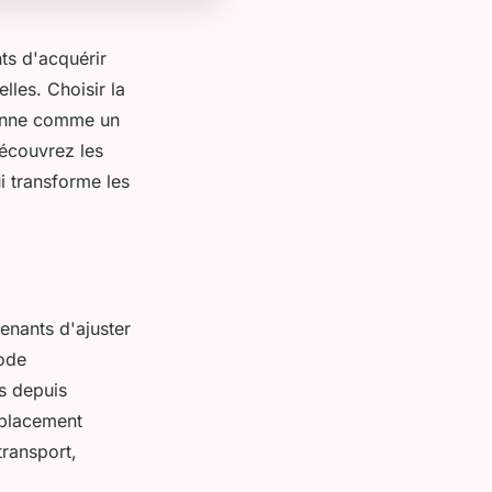
ts d'acquérir
les. Choisir la
tionne comme un
Découvrez les
i transforme les
renants d'ajuster
mode
es depuis
éplacement
transport,