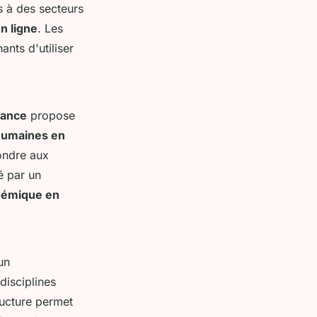
s à des secteurs
n ligne
. Les
nts d'utiliser
tance
propose
humaines en
ondre aux
é par un
démique en
un
disciplines
ructure permet