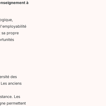
'enseignement à
ogique,
l'employabilité
t sa propre
ortunités
ersité des
. Les anciens
istance. Les
gne permettent