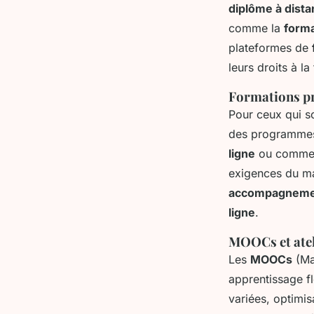
diplôme à dist
comme la
forma
plateformes de
leurs droits à l
Formations pr
Pour ceux qui so
des programmes 
ligne
ou comme s
exigences du ma
accompagnemen
ligne
.
MOOCs et atel
Les
MOOCs
(Mas
apprentissage fl
variées, optimis