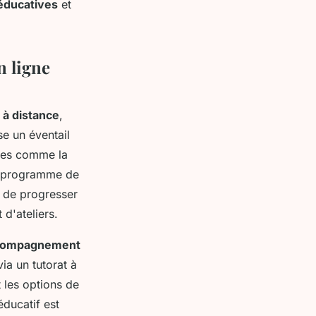
éducatives
et
n ligne
 à distance
,
se un éventail
nes comme la
ue programme de
s de progresser
d'ateliers.
compagnement
ia un tutorat à
 les options de
éducatif est