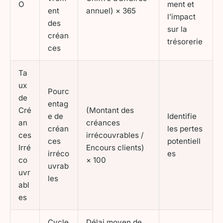
O
ment et
ent
annuel) × 365
l’impact
des
sur la
créan
trésorerie
ces
Ta
ux
Pourc
de
entag
Cré
(Montant des
e de
Identifie
an
créances
créan
les pertes
ces
irrécouvrables /
ces
potentiell
Irré
Encours clients)
irréco
es
co
× 100
uvrab
uvr
les
abl
es
Cycle
Délai moyen de