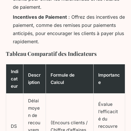
de paiement.
Incentives de Paiement
: Offrez des incentives de
paiement, comme des remises pour paiements
anticipés, pour encourager les clients à payer plus
rapidement.
Tableau Comparatif des Indicateurs
Indi
Descr
Formule de
Importanc
cat
iption
Calcul
e
eur
Délai
Évalue
moye
l’efficacit
n de
é du
recou
(Encours clients /
DS
recouvre
vrem
Chiffre d’affaires