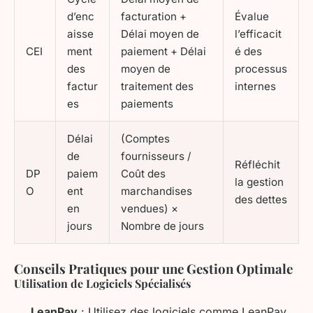
d’enc
facturation +
Évalue
aisse
Délai moyen de
l’efficacit
CEI
ment
paiement + Délai
é des
des
moyen de
processus
factur
traitement des
internes
es
paiements
Délai
(Comptes
de
fournisseurs /
Réfléchit
DP
paiem
Coût des
la gestion
O
ent
marchandises
des dettes
en
vendues) ×
jours
Nombre de jours
Conseils Pratiques pour une Gestion Optimale
Utilisation de Logiciels Spécialisés
LeanPay
: Utilisez des logiciels comme LeanPay