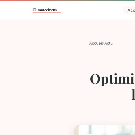
Acc
Accueil
›
Actu
Optimis