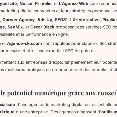
ybercité
,
Noiise
,
Primelis
, et
L’Agence Web
sont reconnus
marketing digital innovantes et leurs stratégies personnalisé
,
Darwin-Agency
,
Ads Up
,
SEO31
,
LK-Interactive
,
Pixalio
age
,
SeoMix
, et
Oscar Black
proposent des services SEO c
visibilité et la performance en ligne.
n
et
Agence-ska.com
sont réputées pour élaborer des strat
ur mesure et offrir une expertise SEO de pointe.
mettent aux entreprises d'exploiter pleinement leur potenti
les meilleures pratiques en e-commerce et des modèles d'aff
le potentiel numérique grâce aux conseil
cialisée
d'une agence de marketing digital est essentielle 
mérique
d'une entreprise. Ces agences disposent d'
outils 