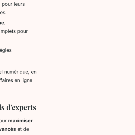
 pour leurs
es.
ne
,
omplets pour
égies
el numérique, en
aires en ligne
s d'experts
pour
maximiser
avancés
et de