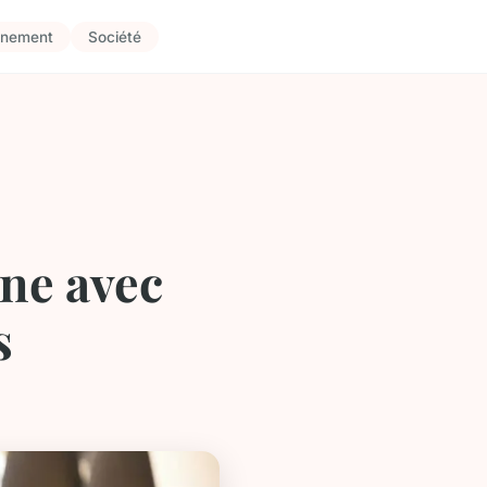
nnement
Société
gne avec
s