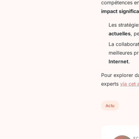
compétences en 
impact significa
Les stratégie
actuelles
, p
La collabora
meilleures p
Internet
.
Pour explorer da
experts
via cet a
Actu
EC