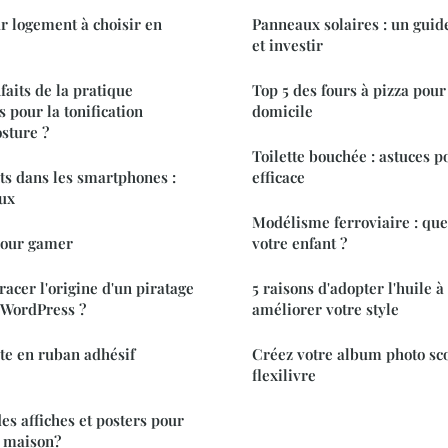
ur logement à choisir en
Panneaux solaires : un gui
et investir
faits de la pratique
Top 5 des fours à pizza pour 
s pour la tonification
domicile
osture ?
Toilette bouchée : astuces 
s dans les smartphones :
efficace
eux
Modélisme ferroviaire : quel
pour gamer
votre enfant ?
tracer l'origine d'un piratage
5 raisons d'adopter l'huile 
 WordPress ?
améliorer votre style
ste en ruban adhésif
Créez votre album photo sc
flexilivre
s affiches et posters pour
a maison?