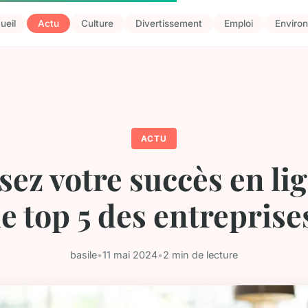
ueil
Actu
Culture
Divertissement
Emploi
Enviro
ACTU
ez votre succès en li
le top 5 des entreprise
basile
•
11 mai 2024
•
2 min de lecture