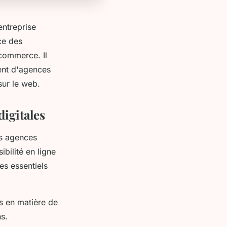
entreprise
nce des
-commerce. Il
ent d'agences
sur le web.
digitales
es agences
ibilité en ligne
es essentiels
es en matière de
s.