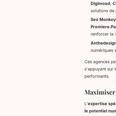
Digimood
,
C
solutions de 
Seo Monkey
Premiere.P
renforcer la 
Anthedesig
numériques s
Ces agences per
s'appuyant sur 
performants.
Maximiser 
L'
expertise spé
le potentiel nu