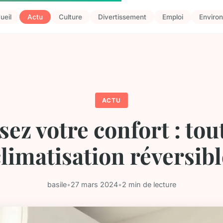
ueil
Actu
Culture
Divertissement
Emploi
Enviro
ACTU
sez votre confort : tout
climatisation réversibl
basile
•
27 mars 2024
•
2 min de lecture