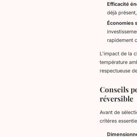
Efficacité é
déjà présent
Économies s
investisseme
rapidement c
L'impact de la c
température ambi
respectueuse de
Conseils po
réversible
Avant de sélecti
critères essentie
Dimensionn