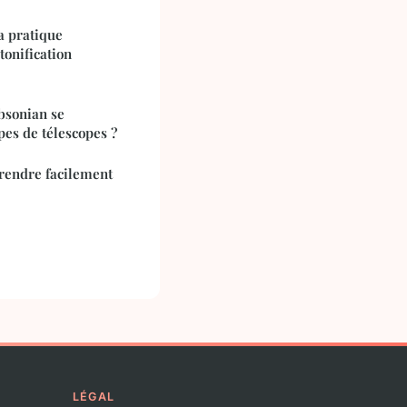
la pratique
tonification
bsonian se
pes de télescopes ?
rendre facilement
LÉGAL