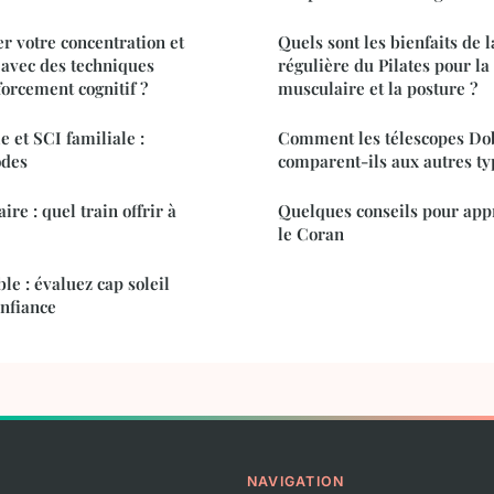
 votre concentration et
Quels sont les bienfaits de 
 avec des techniques
régulière du Pilates pour la 
forcement cognitif ?
musculaire et la posture ?
e et SCI familiale :
Comment les télescopes Do
odes
comparent-ils aux autres ty
re : quel train offrir à
Quelques conseils pour app
le Coran
le : évaluez cap soleil
onfiance
NAVIGATION