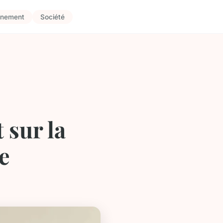
nnement
Société
 sur la
e