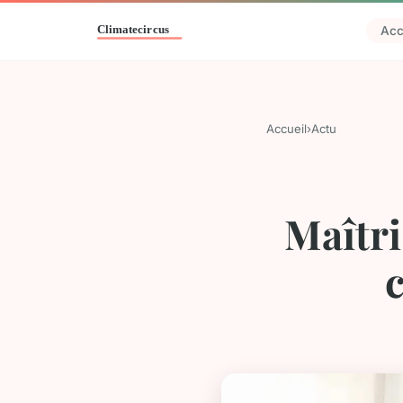
Acc
Accueil
›
Actu
Maîtri