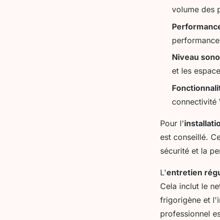
volume des pi
Performance
performance 
Niveau sono
et les espace
Fonctionnal
connectivité 
Pour l'
installati
est conseillé. C
sécurité et la 
L'
entretien régu
Cela inclut le n
frigorigène et l
professionnel e