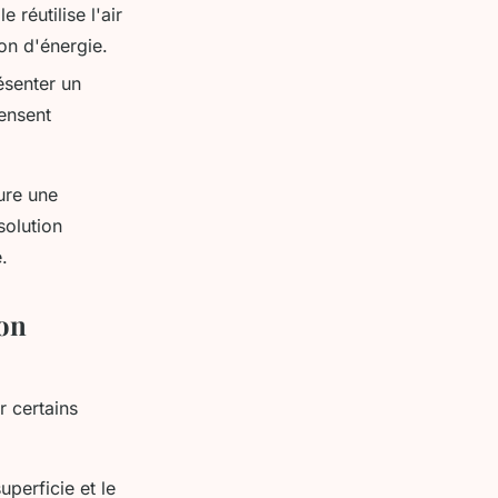
 réutilise l'air
on d'énergie.
résenter un
ensent
sure une
solution
.
ion
r certains
uperficie et le