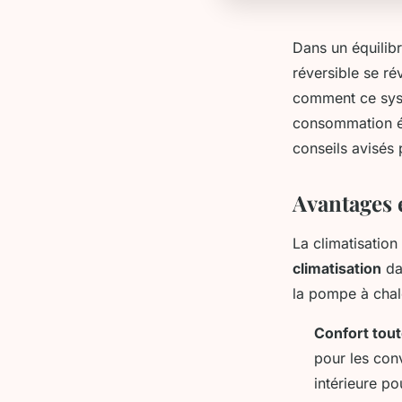
Dans un équilibre
réversible se r
comment ce syst
consommation én
conseils avisés 
Avantages 
La climatisation
climatisation
da
la pompe à chale
Confort tout
pour les conv
intérieure po