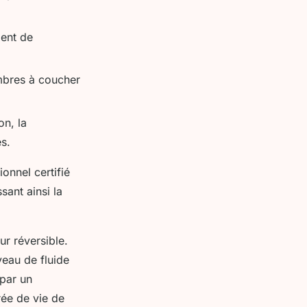
ient de
ambres à coucher
n, la
es.
ionnel certifié
ant ainsi la
ur réversible.
veau de fluide
 par un
rée de vie de