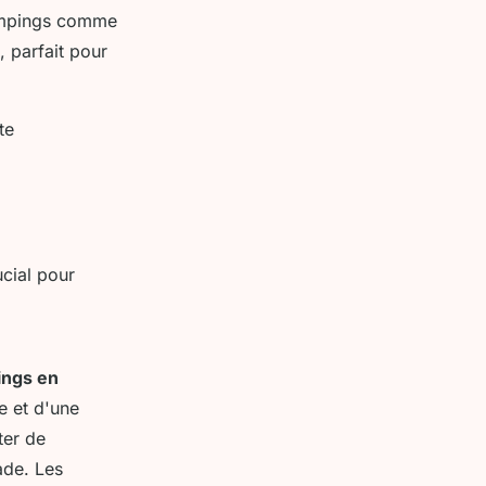
campings comme
, parfait pour
te
cial pour
ngs en
e et d'une
ter de
ade. Les