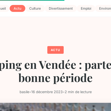
ueil
Actu
Culture
Divertissement
Emploi
Enviro
ACTU
ing en Vendée : partez
bonne période
basile
•
16 décembre 2023
•
2 min de lecture