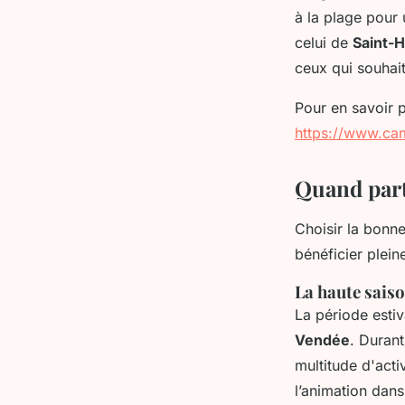
à la plage pour
celui de
Saint-H
ceux qui souhaite
Pour en savoir p
https://www.ca
Quand part
Choisir la bonn
bénéficier plein
La haute sais
La période estiv
Vendée
. Duran
multitude d'acti
l’animation dan