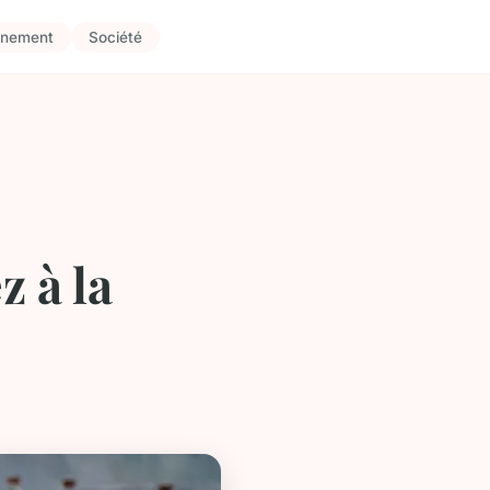
nnement
Société
 à la