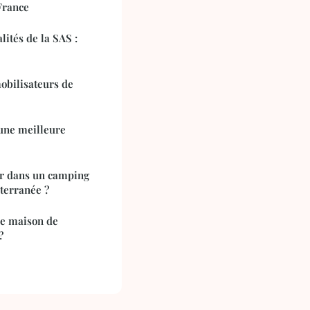
France
lités de la SAS :
obilisateurs de
une meilleure
r dans un camping
terranée ?
re maison de
?